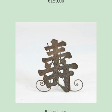
€
150,00
Bilderrahmen,