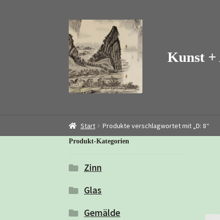
Zur
Zum
Navigation
Inhalt
springen
springen
Start
Produkte verschlagwortet mit „D: 8“
Produkt-Kategorien
Zinn
Glas
Gemälde