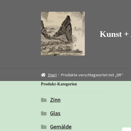
Zur
Zum
Navigation
Inhalt
springen
springen
Start
Produkte verschlagwortet mit „DR“
Produkt-Kategorien
Zinn
Glas
Gemälde