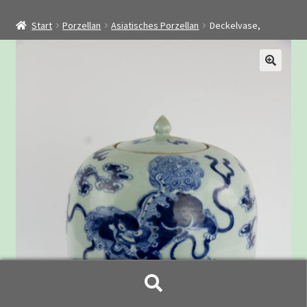
Startseite
Start
Porzellan
Asiatisches Porzellan
Deckelvase,
Shop
Restaurierung
Kontakt
Archiv
Suchen
Suchen