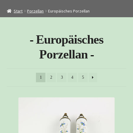
Startseite
Start
Porzellan
Europäisches Porzellan
Shop
Restaurierung
Europäisches
Kontakt
Archiv
Porzellan
1
2
3
4
5