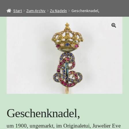
Startseite
Start
Zum-Archiv
Zu Nadeln
Geschenknadel,
Shop
Restaurierung
Kontakt
Archiv
Geschenknadel,
um 1900, ungemarkt, im Originaletui, Juwelier Eve