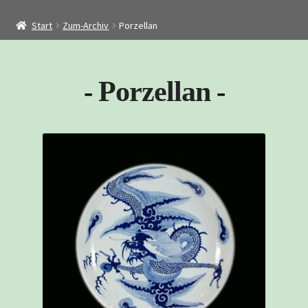
Startseite
Start
Zum-Archiv
Porzellan
Shop
Restaurierung
Porzellan
Kontakt
Archiv