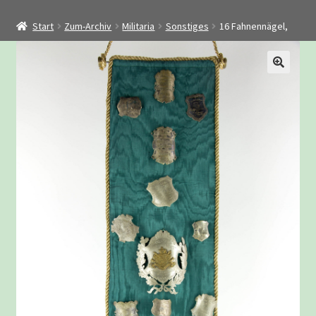
Startseite
Start
Zum-Archiv
Militaria
Sonstiges
16 Fahnennägel,
Shop
Restaurierung
Kontakt
Archiv