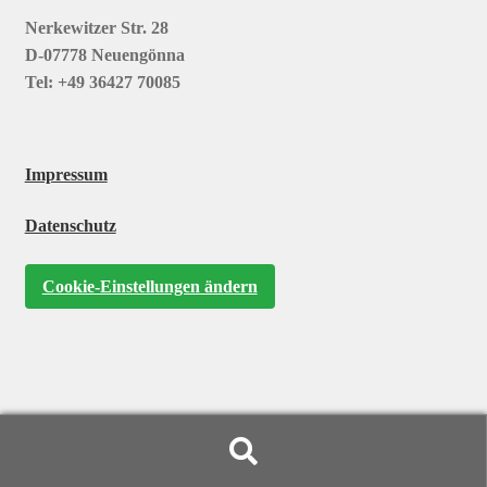
Nerkewitzer Str. 28
D-07778 Neuengönna
Tel: +49 36427 70085
Impressum
Datenschutz
Cookie-Einstellungen ändern
Suchen
Suchen