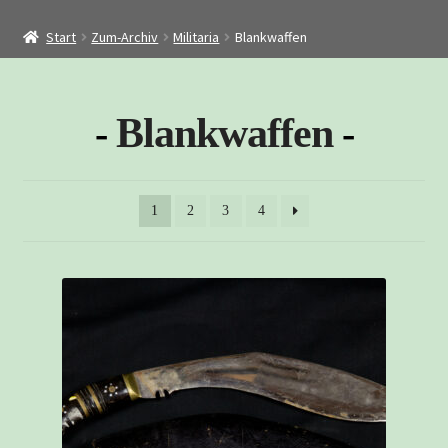
Startseite
Start
Zum-Archiv
Militaria
Blankwaffen
Shop
Restaurierung
Blankwaffen
Kontakt
Archiv
1
2
3
4