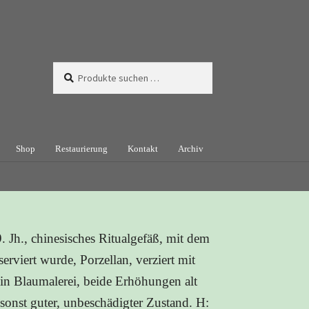
Suchen
Suchen
nach:
Shop
Restaurierung
Kontakt
Archiv
. Jh., chinesisches Ritualgefäß, mit dem
rviert wurde, Porzellan, verziert mit
in Blaumalerei, beide Erhöhungen alt
sonst guter, unbeschädigter Zustand. H: