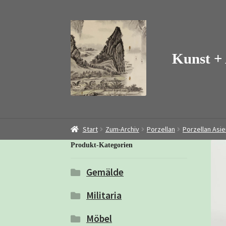
Zur
Zum
Navigation
Inhalt
springen
springen
Start
Zum-Archiv
Porzellan
Porzellan Asie
Produkt-Kategorien
Gemälde
Militaria
Möbel