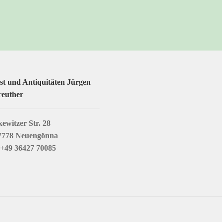
t und Antiquitäten Jürgen
reuther
ewitzer Str. 28
7778 Neuengönna
 +49 36427 70085