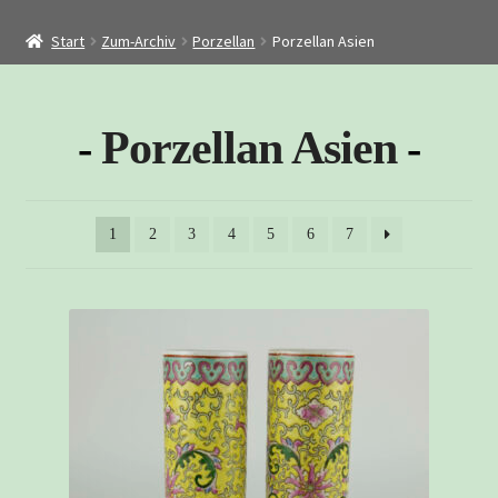
Startseite
Start
Zum-Archiv
Porzellan
Porzellan Asien
Shop
Restaurierung
Porzellan Asien
Kontakt
Archiv
1
2
3
4
5
6
7